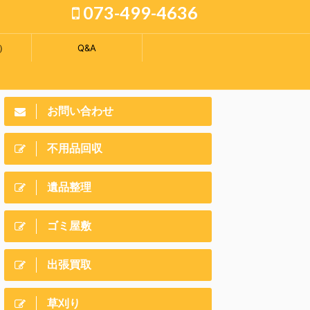
073-499-4636
）
Q&A
お問い合わせ
不用品回収
遺品整理
ゴミ屋敷
出張買取
草刈り