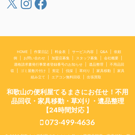
HOME
作業日記
料金表
サービス内容
Q&A
依頼
例
お問い合わせ
加盟店募集
スタッフ募集
会社概要
適格請求書発行事業者登録番号のお知らせ
遺品整理
不用品回
収
ゴミ屋敷片付け
剪定
伐採
草刈り
家具移動
家具
組み立て
エアコン無料回収
出張買取
和歌山の便利屋てるまさにお任せ！不用
品回収・家具移動・草刈り・遺品整理
【24時間対応 】
073-499-4636