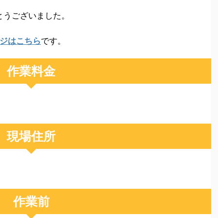
とうございました。
ジはこちら
です。
作業料金
現場住所
作業前