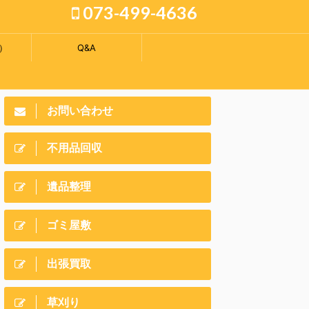
073-499-4636
）
Q&A
お問い合わせ
不用品回収
遺品整理
ゴミ屋敷
出張買取
草刈り