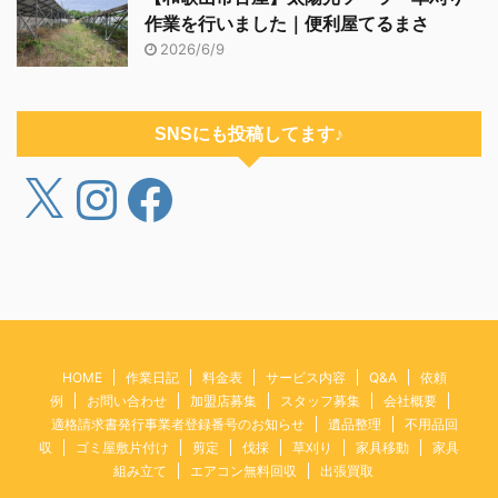
作業を行いました｜便利屋てるまさ
2026/6/9
SNSにも投稿してます♪
HOME
作業日記
料金表
サービス内容
Q&A
依頼
例
お問い合わせ
加盟店募集
スタッフ募集
会社概要
適格請求書発行事業者登録番号のお知らせ
遺品整理
不用品回
収
ゴミ屋敷片付け
剪定
伐採
草刈り
家具移動
家具
組み立て
エアコン無料回収
出張買取