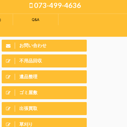
073-499-4636
）
Q&A
お問い合わせ
不用品回収
遺品整理
ゴミ屋敷
出張買取
草刈り