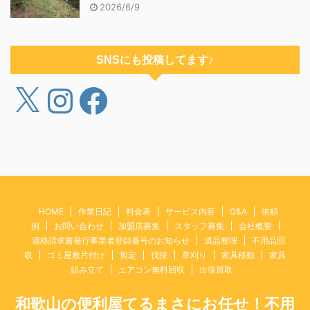
2026/6/9
SNSにも投稿してます♪
HOME
作業日記
料金表
サービス内容
Q&A
依頼
例
お問い合わせ
加盟店募集
スタッフ募集
会社概要
適格請求書発行事業者登録番号のお知らせ
遺品整理
不用品回
収
ゴミ屋敷片付け
剪定
伐採
草刈り
家具移動
家具
組み立て
エアコン無料回収
出張買取
和歌山の便利屋てるまさにお任せ！不用