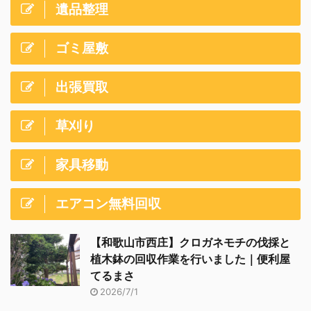
遺品整理
ゴミ屋敷
出張買取
草刈り
家具移動
エアコン無料回収
【和歌山市西庄】クロガネモチの伐採と
植木鉢の回収作業を行いました｜便利屋
てるまさ
2026/7/1